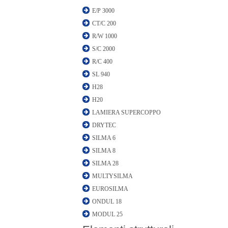
E/P 3000
CT/C 200
R/W 1000
S/C 2000
R/C 400
SL 940
H28
H20
LAMIERA SUPERCOPPO
DRYTEC
SILMA 6
SILMA 8
SILMA 28
MULTYSILMA
EUROSILMA
ONDUL 18
MODUL 25