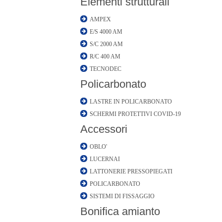
Elementi strutturali
AMPEX
E/S 4000 AM
S/C 2000 AM
R/C 400 AM
TECNODEC
Policarbonato
LASTRE IN POLICARBONATO
SCHERMI PROTETTIVI COVID-19
Accessori
OBLO'
LUCERNAI
LATTONERIE PRESSOPIEGATI
POLICARBONATO
SISTEMI DI FISSAGGIO
Bonifica amianto