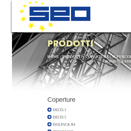
PRODOTTI
HOME
/
PRODOTTI
/
COPERTURE
/
SUPERCO
BONIFICA AM
Coperture
DELTA 3
DELTA 5
ISOLPACK R4