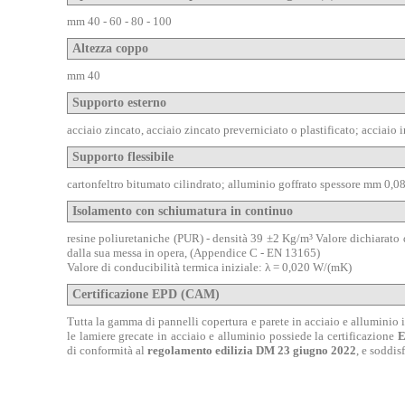
mm 40 - 60 - 80 - 100
Altezza coppo
mm 40
Supporto esterno
acciaio zincato, acciaio zincato preverniciato o plastificato; acciaio 
Supporto flessibile
cartonfeltro bitumato cilindrato; alluminio goffrato spessore mm 0,08
Isolamento con schiumatura in continuo
resine poliuretaniche (PUR) - densità 39 ±2 Kg/m³ Valore dichiarato 
dalla sua messa in opera, (Appendice C - EN 13165)
Valore di conducibilità termica iniziale: λ = 0,020 W/(mK)
Certificazione EPD (CAM)
Tutta la gamma di pannelli copertura e parete in acciaio e alluminio 
le lamiere grecate in acciaio e alluminio possiede la certificazione
E
di conformità al
regolamento edilizia DM 23 giugno 2022
, e soddis