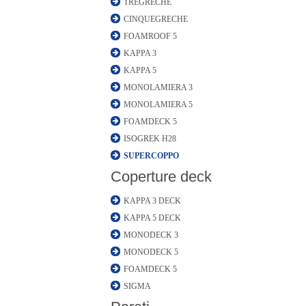
TREGRECHE
CINQUEGRECHE
FOAMROOF 5
KAPPA 3
KAPPA 5
MONOLAMIERA 3
MONOLAMIERA 5
FOAMDECK 5
ISOGREK H28
SUPERCOPPO
Coperture deck
KAPPA 3 DECK
KAPPA 5 DECK
MONODECK 3
MONODECK 5
FOAMDECK 5
SIGMA