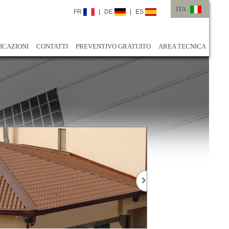
ITA
FR
|
DE
|
ES
ITA
ENG
ICAZIONI
CONTATTI
PREVENTIVO GRATUITO
AREA TECNICA