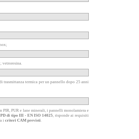
inox;
; vetroresina.
di trasmittanza termica per un pannello dopo 25 anni
in PIR, PUR e lane minerali, i pannelli monolamiera e
PD di tipo III - EN ISO 14025
, risponde ai requisiti
fa i
criteri CAM previsti
.