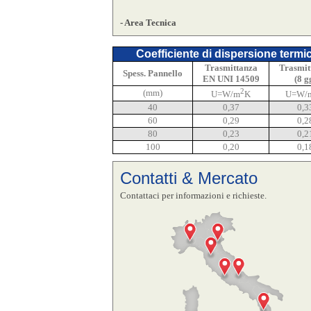
- Area Tecnica
Coefficiente di dispersione termi
Trasmittanza
Trasmit
Spess. Pannello
EN UNI 14509
(8 g
2
(mm)
U=W/m
K
U=W/
40
0,37
0,3
60
0,29
0,2
80
0,23
0,2
100
0,20
0,1
Contatti & Mercato
Contattaci per informazioni e richieste.