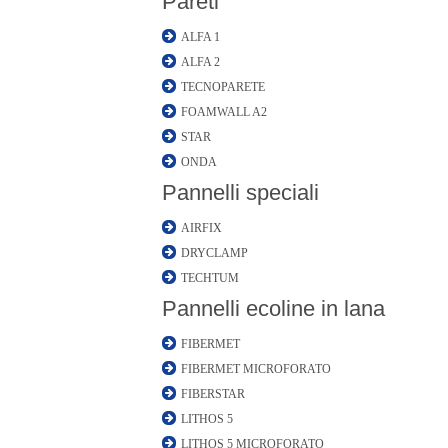
Pareti
ALFA 1
ALFA 2
TECNOPARETE
FOAMWALL A2
STAR
ONDA
Pannelli speciali
AIRFIX
DRYCLAMP
TECHTUM
Pannelli ecoline in lana
FIBERMET
FIBERMET MICROFORATO
FIBERSTAR
LITHOS 5
LITHOS 5 MICROFORATO