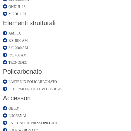
ONDUL 18
MODUL 25
Elementi strutturali
AMPEX
E/S 4000 AM
S/C 2000 AM
R/C 400 AM
TECNODEC
Policarbonato
LASTRE IN POLICARBONATO
SCHERMI PROTETTIVI COVID-19
Accessori
OBLO'
LUCERNAI
LATTONERIE PRESSOPIEGATI
POLICARBONATO