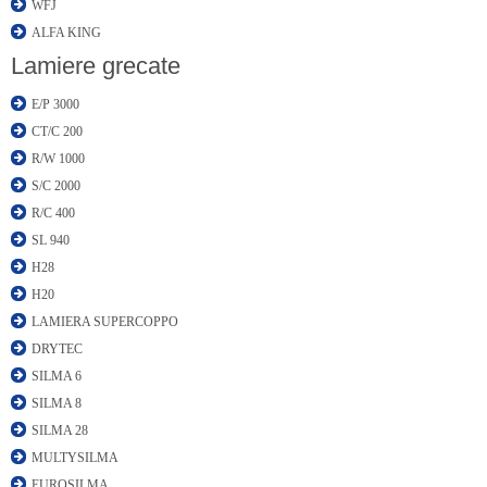
WFJ
ALFA KING
Lamiere grecate
E/P 3000
CT/C 200
R/W 1000
S/C 2000
R/C 400
SL 940
H28
H20
LAMIERA SUPERCOPPO
DRYTEC
SILMA 6
SILMA 8
SILMA 28
MULTYSILMA
EUROSILMA