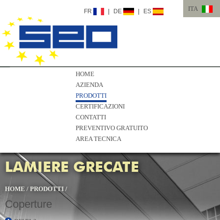
ITA
FR
|
DE
|
ES
ITA
ENG
HOME
AZIENDA
PRODOTTI
CERTIFICAZIONI
CONTATTI
PREVENTIVO GRATUITO
AREA TECNICA
LAMIERE GRECATE
HOME
/
PRODOTTI
/
Coperture