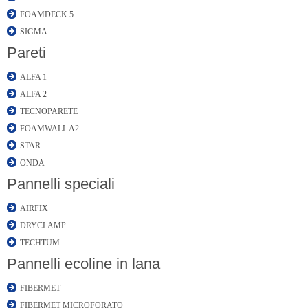
FOAMDECK 5
SIGMA
Pareti
ALFA 1
ALFA 2
TECNOPARETE
FOAMWALL A2
STAR
ONDA
Pannelli speciali
AIRFIX
DRYCLAMP
TECHTUM
Pannelli ecoline in lana
FIBERMET
FIBERMET MICROFORATO