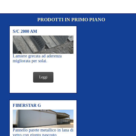
PRODOTTI IN PRIMO PIANO
S/C 2000 AM
Lamiere grecata ad aderenza
migliorata per solai.
Leggi
FIBERSTAR G
Pannello parete metallico in lana di
vetro con giunto nascosto.