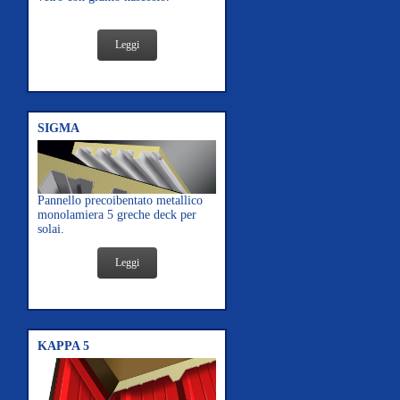
Leggi
SIGMA
Pannello precoibentato metallico
monolamiera 5 greche deck per
solai.
Leggi
KAPPA 5