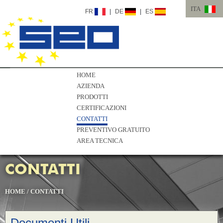
ITA
FR
|
DE
|
ES
ITA
ENG
HOME
AZIENDA
PRODOTTI
CERTIFICAZIONI
CONTATTI
PREVENTIVO GRATUITO
AREA TECNICA
CONTATTI
HOME
/
CONTATTI
Documenti Utili